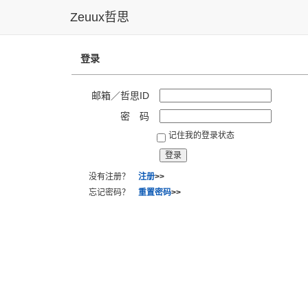
Zeuux哲思
登录
邮箱／哲思ID
密 码
记住我的登录状态
没有注册？
注册
>>
忘记密码？
重置密码
>>