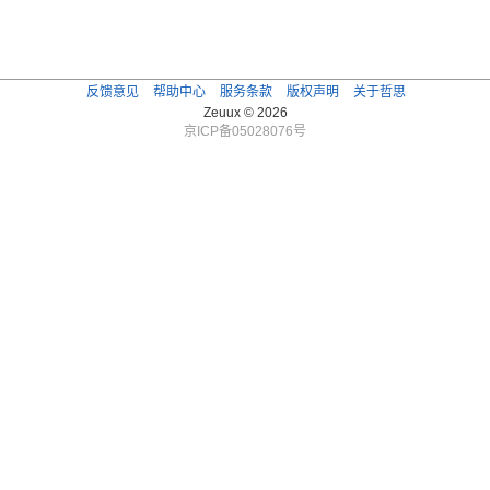
反馈意见
帮助中心
服务条款
版权声明
关于哲思
Zeuux © 2026
京ICP备05028076号