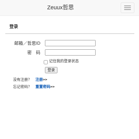
Zeuux哲思
Toggle
naviga
登录
邮箱／哲思ID
密 码
记住我的登录状态
没有注册？
注册
>>
忘记密码？
重置密码
>>