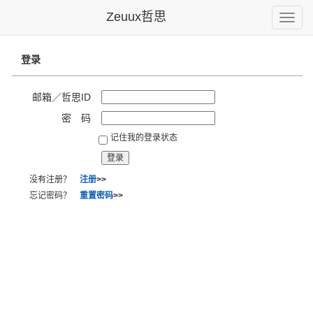
Zeuux哲思
Toggle
naviga
登录
邮箱／哲思ID
密 码
记住我的登录状态
没有注册？
注册
>>
忘记密码？
重置密码
>>