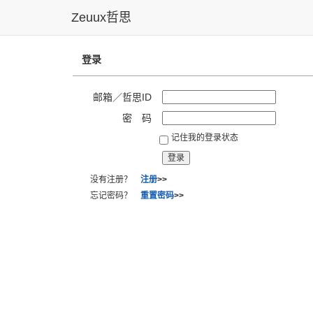
Zeuux哲思
登录
邮箱／哲思ID
密 码
记住我的登录状态
没有注册？
注册
>>
忘记密码？
重置密码
>>