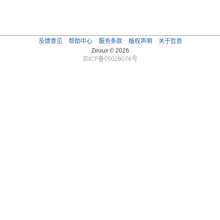
反馈意见
帮助中心
服务条款
版权声明
关于哲思
Zeuux © 2026
京ICP备05028076号