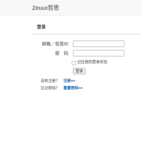
Zeuux哲思
登录
邮箱／哲思ID
密 码
记住我的登录状态
没有注册？
注册
>>
忘记密码？
重置密码
>>