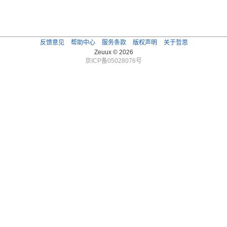
反馈意见
帮助中心
服务条款
版权声明
关于哲思
Zeuux © 2026
京ICP备05028076号