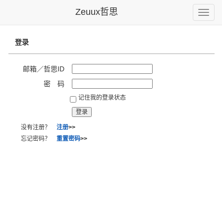
Zeuux哲思
Toggle
naviga
登录
邮箱／哲思ID
密 码
记住我的登录状态
没有注册？
注册
>>
忘记密码？
重置密码
>>