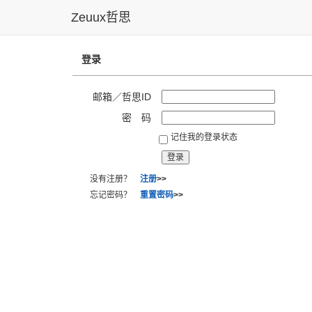
Zeuux哲思
登录
邮箱／哲思ID
密 码
记住我的登录状态
没有注册？
注册
>>
忘记密码？
重置密码
>>