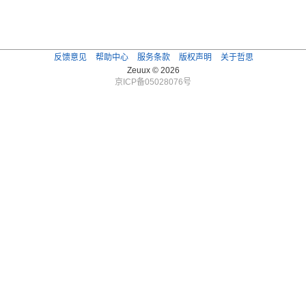
反馈意见
帮助中心
服务条款
版权声明
关于哲思
Zeuux © 2026
京ICP备05028076号