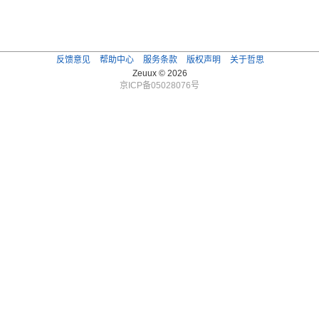
反馈意见
帮助中心
服务条款
版权声明
关于哲思
Zeuux © 2026
京ICP备05028076号