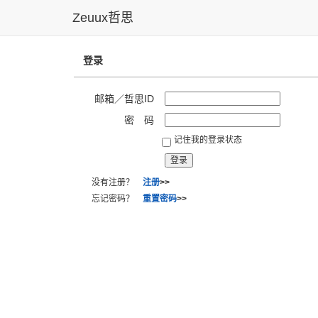
Zeuux哲思
登录
邮箱／哲思ID
密 码
记住我的登录状态
没有注册？
注册
>>
忘记密码？
重置密码
>>