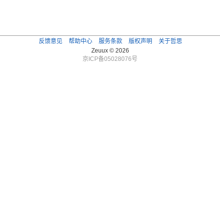
反馈意见
帮助中心
服务条款
版权声明
关于哲思
Zeuux © 2026
京ICP备05028076号