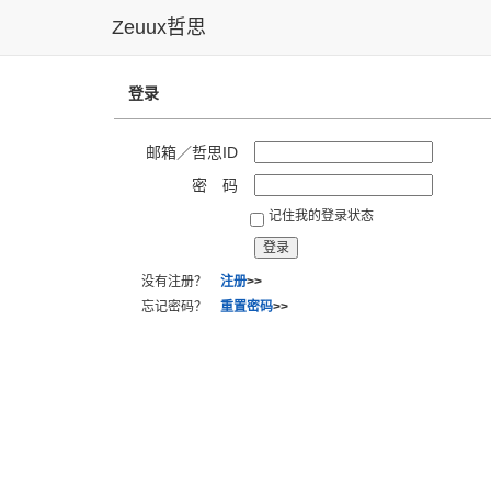
Zeuux哲思
登录
邮箱／哲思ID
密 码
记住我的登录状态
没有注册？
注册
>>
忘记密码？
重置密码
>>