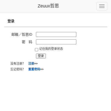
Zeuux哲思
Toggle
naviga
登录
邮箱／哲思ID
密 码
记住我的登录状态
没有注册？
注册
>>
忘记密码？
重置密码
>>