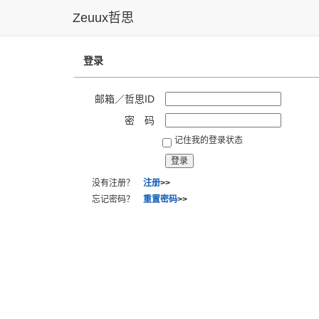
Zeuux哲思
登录
邮箱／哲思ID
密 码
记住我的登录状态
没有注册？
注册
>>
忘记密码？
重置密码
>>