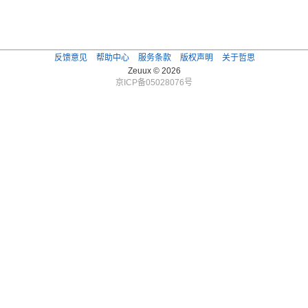
反馈意见
帮助中心
服务条款
版权声明
关于哲思
Zeuux © 2026
京ICP备05028076号