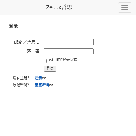
Zeuux哲思
Toggle
naviga
登录
邮箱／哲思ID
密 码
记住我的登录状态
没有注册？
注册
>>
忘记密码？
重置密码
>>