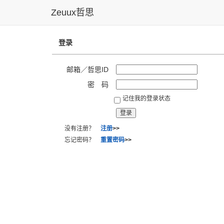
Zeuux哲思
登录
邮箱／哲思ID
密 码
记住我的登录状态
没有注册？
注册
>>
忘记密码？
重置密码
>>