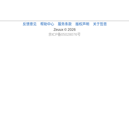
反馈意见
帮助中心
服务条款
版权声明
关于哲思
Zeuux © 2026
京ICP备05028076号