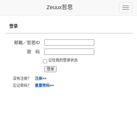
Zeuux哲思
Toggle
naviga
登录
邮箱／哲思ID
密 码
记住我的登录状态
没有注册？
注册
>>
忘记密码？
重置密码
>>