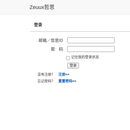
Zeuux哲思
登录
邮箱／哲思ID
密 码
记住我的登录状态
没有注册？
注册
>>
忘记密码？
重置密码
>>