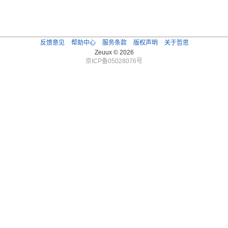
反馈意见
帮助中心
服务条款
版权声明
关于哲思
Zeuux © 2026
京ICP备05028076号