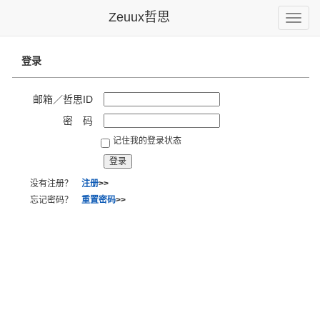
Zeuux哲思
Toggle
naviga
登录
邮箱／哲思ID
密 码
记住我的登录状态
没有注册？
注册
>>
忘记密码？
重置密码
>>