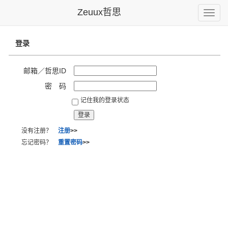
Zeuux哲思
Toggle
naviga
登录
邮箱／哲思ID
密 码
记住我的登录状态
没有注册？
注册
>>
忘记密码？
重置密码
>>