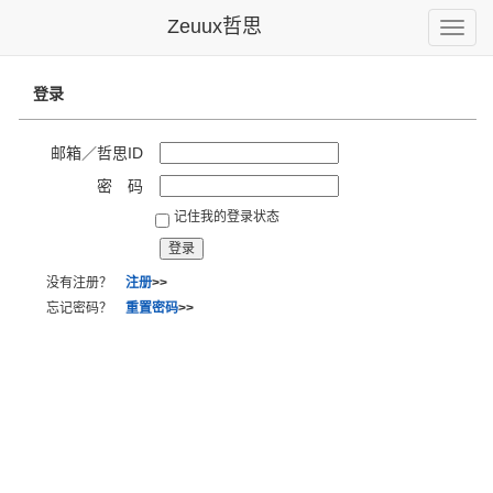
Zeuux哲思
Toggle
naviga
登录
邮箱／哲思ID
密 码
记住我的登录状态
没有注册？
注册
>>
忘记密码？
重置密码
>>