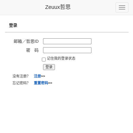
Zeuux哲思
Toggle
naviga
登录
邮箱／哲思ID
密 码
记住我的登录状态
没有注册？
注册
>>
忘记密码？
重置密码
>>