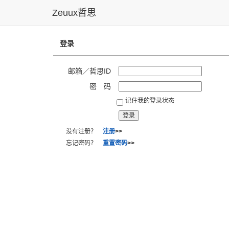
Zeuux哲思
登录
邮箱／哲思ID
密 码
记住我的登录状态
没有注册？
注册
>>
忘记密码？
重置密码
>>