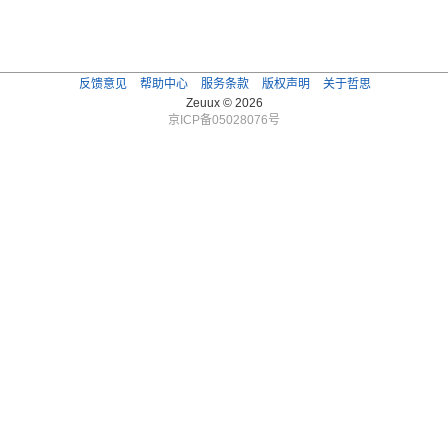
反馈意见
帮助中心
服务条款
版权声明
关于哲思
Zeuux © 2026
京ICP备05028076号