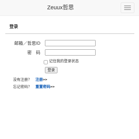
Zeuux哲思
Toggle
naviga
登录
邮箱／哲思ID
密 码
记住我的登录状态
没有注册？
注册
>>
忘记密码？
重置密码
>>