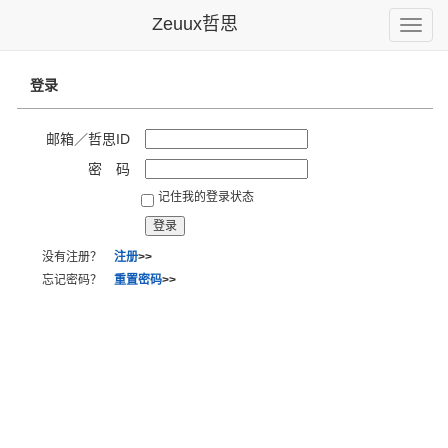
Zeuux哲思
Toggle
naviga
登录
邮箱／哲思ID
密 码
记住我的登录状态
没有注册？
注册
>>
忘记密码？
重置密码
>>