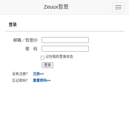
Zeuux哲思
Toggle
naviga
登录
邮箱／哲思ID
密 码
记住我的登录状态
没有注册？
注册
>>
忘记密码？
重置密码
>>