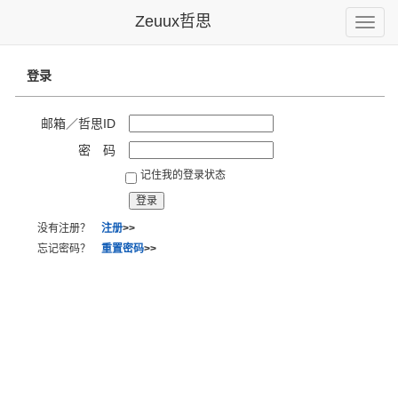
Zeuux哲思
Toggle
naviga
登录
邮箱／哲思ID
密 码
记住我的登录状态
没有注册？
注册
>>
忘记密码？
重置密码
>>