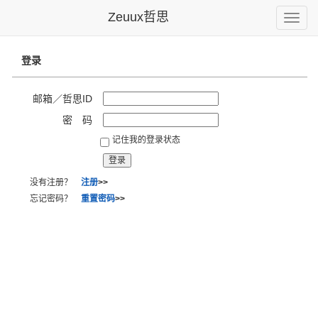
Zeuux哲思
Toggle
naviga
登录
邮箱／哲思ID
密 码
记住我的登录状态
没有注册？
注册
>>
忘记密码？
重置密码
>>