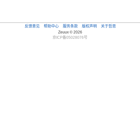
反馈意见
帮助中心
服务条款
版权声明
关于哲思
Zeuux © 2026
京ICP备05028076号