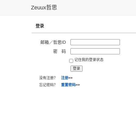
Zeuux哲思
登录
邮箱／哲思ID
密 码
记住我的登录状态
没有注册？
注册
>>
忘记密码？
重置密码
>>