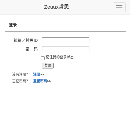
Zeuux哲思
Toggle
naviga
登录
邮箱／哲思ID
密 码
记住我的登录状态
没有注册？
注册
>>
忘记密码？
重置密码
>>