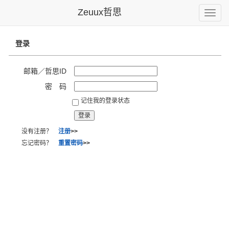
Zeuux哲思
Toggle
naviga
登录
邮箱／哲思ID
密 码
记住我的登录状态
没有注册？
注册
>>
忘记密码？
重置密码
>>