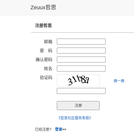
Zeuux哲思
注册哲思
邮箱
密 码
确认密码
姓名
验证码
换一换
《哲思社区服务条款》
已经注册?
登录
>>