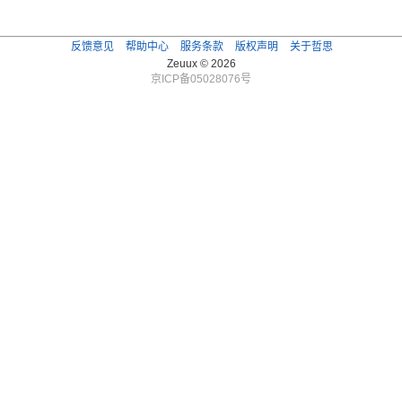
反馈意见
帮助中心
服务条款
版权声明
关于哲思
Zeuux © 2026
京ICP备05028076号