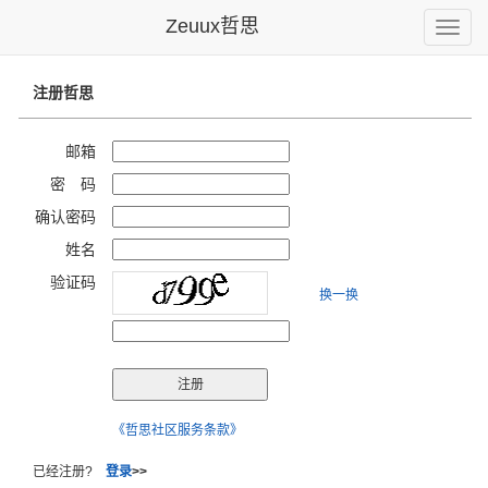
Zeuux哲思
Toggle
naviga
注册哲思
邮箱
密 码
确认密码
姓名
验证码
换一换
《哲思社区服务条款》
已经注册?
登录
>>