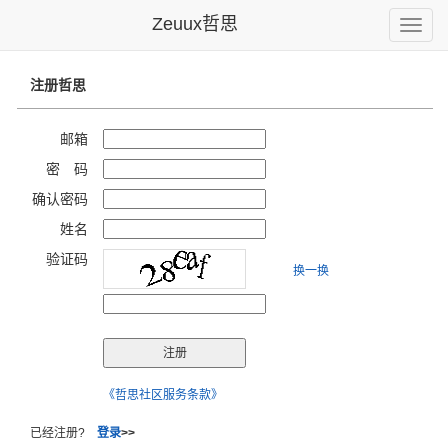
Zeuux哲思
Toggle
naviga
注册哲思
邮箱
密 码
确认密码
姓名
验证码
换一换
《哲思社区服务条款》
已经注册?
登录
>>