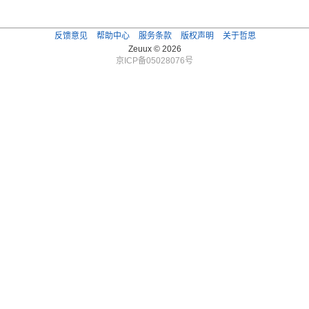
反馈意见
帮助中心
服务条款
版权声明
关于哲思
Zeuux © 2026
京ICP备05028076号