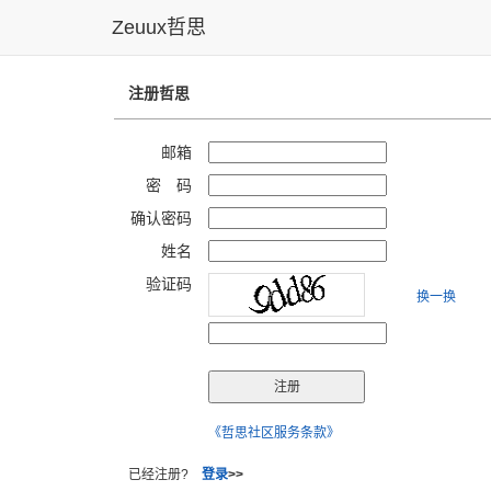
Zeuux哲思
注册哲思
邮箱
密 码
确认密码
姓名
验证码
换一换
《哲思社区服务条款》
已经注册?
登录
>>