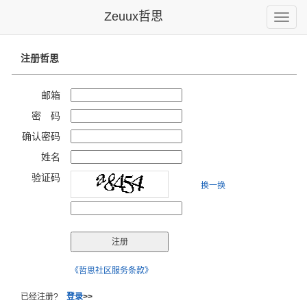
Zeuux哲思
Toggle
naviga
注册哲思
邮箱
密 码
确认密码
姓名
验证码
换一换
《哲思社区服务条款》
已经注册?
登录
>>