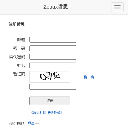
Zeuux哲思
Toggle
naviga
注册哲思
邮箱
密 码
确认密码
姓名
验证码
换一换
《哲思社区服务条款》
已经注册?
登录
>>