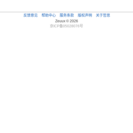
反馈意见
帮助中心
服务条款
版权声明
关于哲思
Zeuux © 2026
京ICP备05028076号