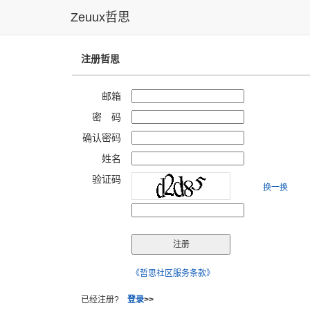
Zeuux哲思
注册哲思
邮箱
密 码
确认密码
姓名
验证码
换一换
《哲思社区服务条款》
已经注册?
登录
>>