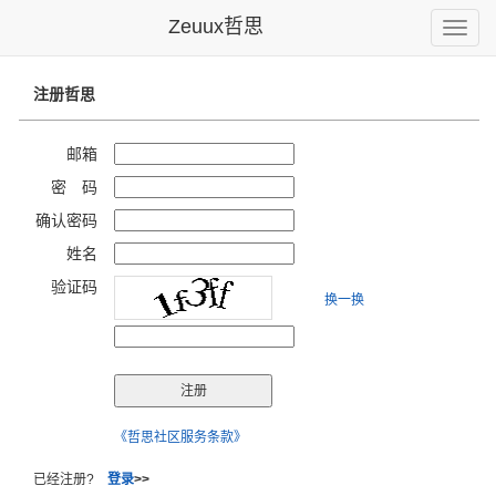
Zeuux哲思
Toggle
naviga
注册哲思
邮箱
密 码
确认密码
姓名
验证码
换一换
《哲思社区服务条款》
已经注册?
登录
>>