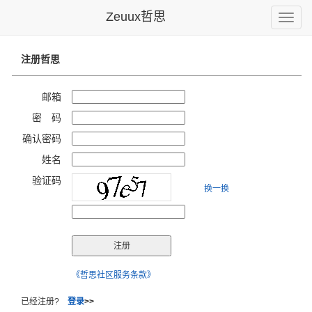
Zeuux哲思
Toggle
naviga
注册哲思
邮箱
密 码
确认密码
姓名
验证码
换一换
《哲思社区服务条款》
已经注册?
登录
>>