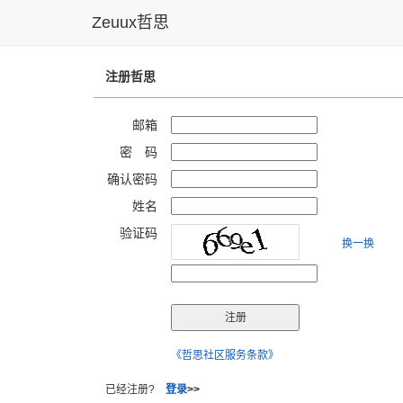
Zeuux哲思
注册哲思
邮箱
密 码
确认密码
姓名
验证码
换一换
《哲思社区服务条款》
已经注册?
登录
>>