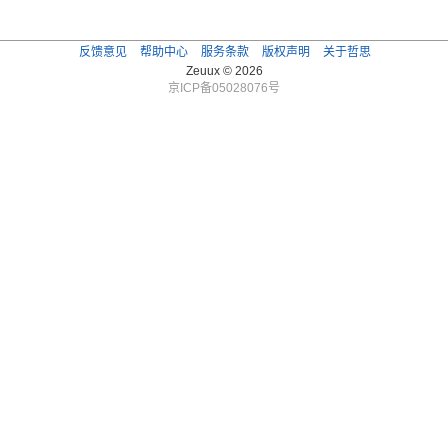
反馈意见
帮助中心
服务条款
版权声明
关于哲思
Zeuux © 2026
京ICP备05028076号