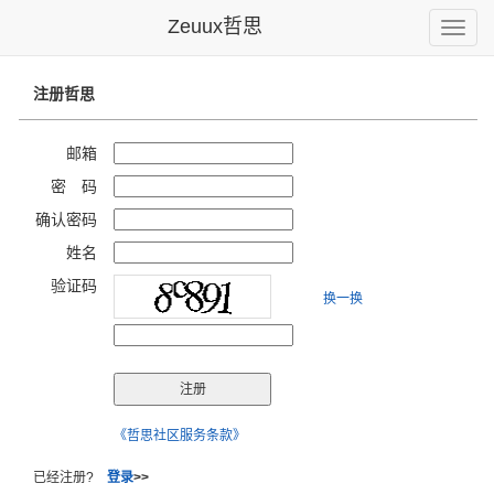
Zeuux哲思
Toggle
naviga
注册哲思
邮箱
密 码
确认密码
姓名
验证码
换一换
《哲思社区服务条款》
已经注册?
登录
>>