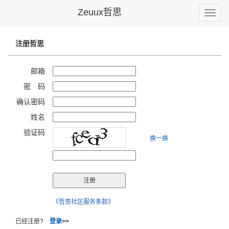
Zeuux哲思
Toggle
naviga
注册哲思
邮箱
密 码
确认密码
姓名
验证码
换一换
《哲思社区服务条款》
已经注册?
登录
>>