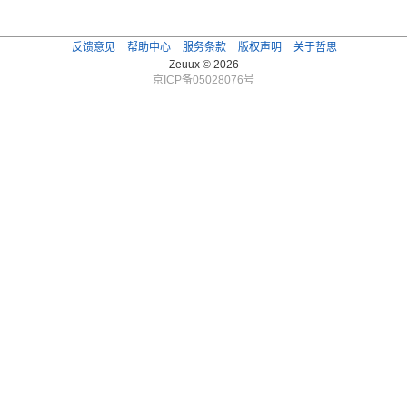
反馈意见
帮助中心
服务条款
版权声明
关于哲思
Zeuux © 2026
京ICP备05028076号