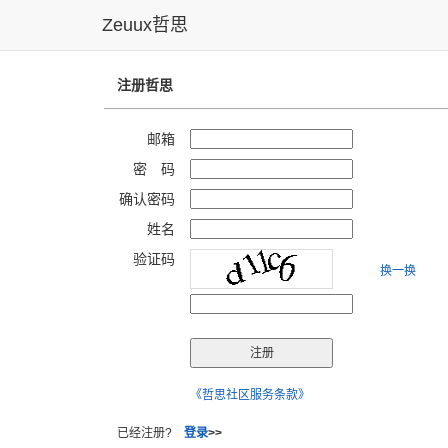
Zeuux哲思
注册哲思
邮箱
密 码
确认密码
姓名
验证码
换一换
《哲思社区服务条款》
已经注册?
登录
>>