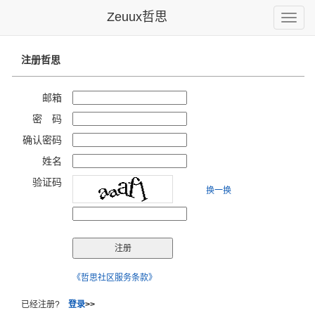
Zeuux哲思
Toggle
naviga
注册哲思
邮箱
密 码
确认密码
姓名
验证码
换一换
《哲思社区服务条款》
已经注册?
登录
>>