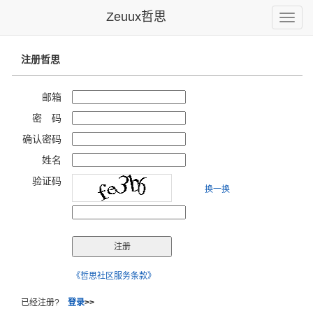
Zeuux哲思
Toggle
naviga
注册哲思
邮箱
密 码
确认密码
姓名
验证码
换一换
《哲思社区服务条款》
已经注册?
登录
>>