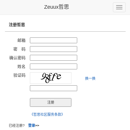
Zeuux哲思
Toggle
naviga
注册哲思
邮箱
密 码
确认密码
姓名
验证码
换一换
《哲思社区服务条款》
已经注册?
登录
>>