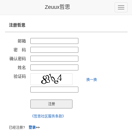
Zeuux哲思
Toggle
naviga
注册哲思
邮箱
密 码
确认密码
姓名
验证码
换一换
《哲思社区服务条款》
已经注册?
登录
>>