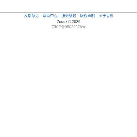
反馈意见
帮助中心
服务条款
版权声明
关于哲思
Zeuux © 2026
京ICP备05028076号