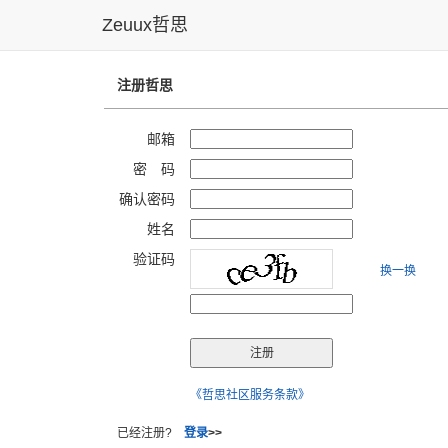
Zeuux哲思
注册哲思
邮箱
密 码
确认密码
姓名
验证码
换一换
《哲思社区服务条款》
已经注册?
登录
>>