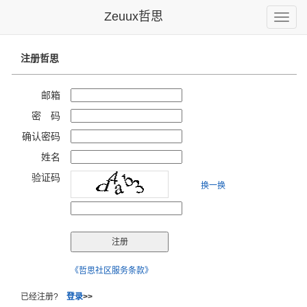
Zeuux哲思
Toggle
naviga
注册哲思
邮箱
密 码
确认密码
姓名
验证码
换一换
《哲思社区服务条款》
已经注册?
登录
>>