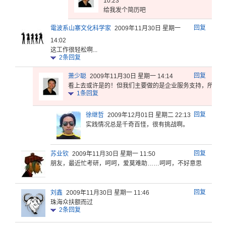
10:23
给我发个简历吧
回复
電波系山寨文化科学家
2009年11月30日 星期一
14:02
这工作很轻松啊...
2
条回复
回复
萧少聪
2009年11月30日 星期一 14:14
看上去或许
是的！但我
们主要做的
是企业服务
支持，所以
工
1
条回复
回复
徐继哲
2009年12月01日 星期二 22:13
实践情况总是千奇百怪，很有挑战啊。
回复
苏业钦
2009年11月30日 星期一 11:50
朋友，最近
忙考研，呵
呵，爱莫难
助……呵呵
，不好意思
回复
刘鑫
2009年11月30日 星期一 11:46
珠海众扶额而过
2
条回复