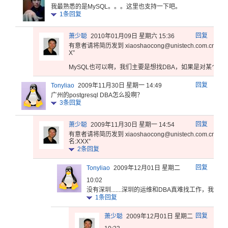
我最熟悉的
是MySQ
L。。。这
里也支持一
下吧。
1
条回复
回复
萧少聪
2010年01月09日 星期六 15:36
有意者请将简历发到 xiaos
haoco
ng@un
istec
h.com
.cn 标
X”
M
ySQL也
可以啊，我
们主要是想
找DBA，
如果是对某
个数
回复
Tonyliao
2009年11月30日 星期一 14:49
广州的postgresql DBA怎么投啊？
3
条回复
回复
萧少聪
2009年11月30日 星期一 14:54
有意者请将简历发到 xiaos
haoco
ng@un
istec
h.com
.cn 标
名:XXX”
2
条回复
回复
Tonyliao
2009年12月01日 星期二
10:02
没有深圳.
.....
.深圳的运
维和DBA
真难找工作
，我在深
1
条回复
回复
萧少聪
2009年12月01日 星期二