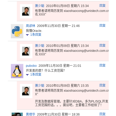
回复
萧少聪
2010年01月09日 星期六 15:34
有意者请将简历发到 xiaos
haoco
ng@un
istec
h.com
.cn 标
名:XXX”
回复
周谚林
2009年11月30日 星期一 21:46
我懂Oracle.
1
条回复
回复
萧少聪
2010年01月09日 星期六 15:34
有意者请将简历发到 xiaos
haoco
ng@un
istec
h.com
.cn 标
名:XXX”
回复
pubobo
2009年11月30日 星期一 21:01
开发类的麽？什么工资范围？
1
条回复
回复
萧少聪
2010年01月09日 星期六 15:35
有意者请将简历发到 xiaos
haoco
ng@un
istec
h.com
.cn 标
X”
开
发及数据库
管理。主要
针对DBA
，多为PL
/SQL开
发，但
工资范
围的话。。
。面议吧，
主要看工作
经验了！
回复
黄缙华
2009年11月30日 星期一 18:36