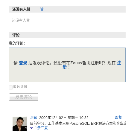
还没有人赞
赞
还没有人赞
评论
我的评论：
请
登录
后发表评论。还没有在Zeuux哲思注册吗？现在
注
册
！
匿名身份
发表评论
回复
龙辉
2009年12月02日 星期三 10:32
目前学习、
工作基本只
用Post
greSQ
L, ERP解决
方案和企业
应用
1
条回复