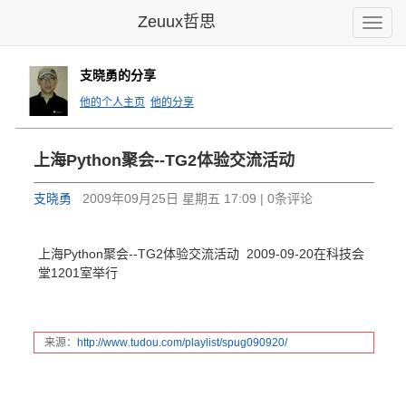
Zeuux哲思
Toggle
naviga
支晓勇的分享
他的个人主页
他的分享
上海Pyt
hon聚会
--TG2
体验交流活
动
支晓勇
2009年09月25日 星期五 17:09 | 0条评论
上海Python聚会--TG2体验交流活动 2009-09-20在科技会
堂1201室举行
来源：
http:
//www
.tudo
u.com
/play
list/
spug0
90920
/