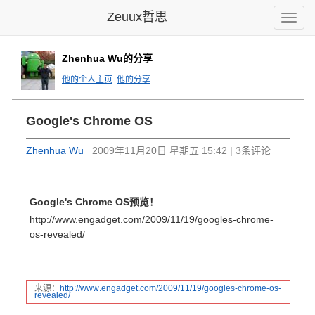
Zeuux哲思
Toggle
naviga
Zhenhua Wu的分享
他的个人主页
他的分享
Google's Chrome OS
Zhenhua Wu
2009年11月20日 星期五 15:42 | 3条评论
Google's Chrome OS预览！
http://www.engadget.com/2009/11/19/googles-chrome-
os-revealed/
来源：
http:
//www
.enga
dget.
com/2
009/1
1/19/
googl
es-ch
rome-
os-
re
veale
d/